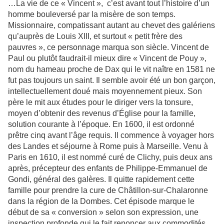
…La vie de ce « Vincent », c’est avant tout l’histoire d’un
homme bouleversé par la misère de son temps.
Missionnaire, compatissant autant au chevet des galériens
qu’auprès de Louis XIII, et surtout « petit frère des
pauvres », ce personnage marqua son siècle. Vincent de
Paul ou plutôt faudrait-il mieux dire « Vincent de Pouy »,
nom du hameau proche de Dax qui le vit naître en 1581 ne
fut pas toujours un saint. Il semble avoir été un bon garçon,
intellectuellement doué mais moyennement pieux. Son
père le mit aux études pour le diriger vers la tonsure,
moyen d’obtenir des revenus d’Église pour la famille,
solution courante à l’époque. En 1600, il est ordonné
prêtre cinq avant l’âge requis. Il commence à voyager hors
des Landes et séjourne à Rome puis à Marseille. Venu à
Paris en 1610, il est nommé curé de Clichy, puis deux ans
après, précepteur des enfants de Philippe-Emmanuel de
Gondi, général des galères. Il quitte rapidement cette
famille pour prendre la cure de Châtillon-sur-Chalaronne
dans la région de la Dombes. Cet épisode marque le
début de sa « conversion » selon son expression, une
inspection profonde qui le fait renoncer aux commodités