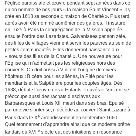
l’église paroissiale et œuvre pendant sept années dans ce
qu’on nomme de nos jours « la maison Saint Vincent ». Il y
crée en 1618 sa seconde « maison de Charité ». Plus tard,
après avoir été nommé aumônier des galères, il instaure
en 1625 à Paris la congrégation de la Mission appelée
ensuite l’ordre des Lazaristes. Galvanisées par son zèle,
des filles de villages viennent servir les pauvres au sein de
petites communautés. Elles donneront naissance aux
« sœurs des filles de la Charité ». Une nouveauté pour
l’Église qui n’admettait pas les religieuses hors des
couvents. On doit aussi à Vincent l’origine de divers
hôpitaux : Bicêtre pour les aliénés, la Pitié pour les
mendiants et la Salpêtrière pour les couples âgés. Dès
1638, débute l’œuvre des « Enfants Trouvés ». Vincent se
préoccupe aussi des rachats d’esclaves aux
Barbaresques et Louis XIII meurt dans ses bras. Epuisé
par une vie si intense, il décède au couvent Saint Lazare à
e
Paris dans le X
arrondissement en septembre 1660…
Quel étonnement d’apprendre ainsi que ce modeste prêtre
e
landais du XVII
siècle eut des intuitions en résonance