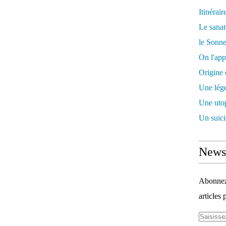
Itinérair
Le sanat
le Sonne
On l'app
Origine 
Une lége
Une utop
Un suici
Newsl
Abonnez-
articles 