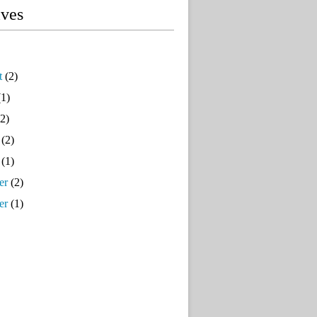
ives
t
(2)
1)
2)
(2)
(1)
er
(2)
er
(1)