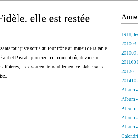
dèle, elle est restée
Anne
1918, le
201003 
sants tout juste sortis du four trône au milieu de la table
201009 L
Gérard et Pascal apprécient ce moment où, devançant
201108 
 affairées, ils savourent tranquillement ce plaisir sans
201201 
se...
201410 A
Album -
Album -
Album -
Album -
Album -
Calendr