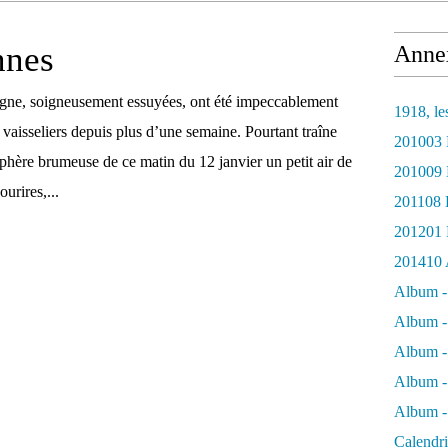
nnes
Anne
gne, soigneusement essuyées, ont été impeccablement
1918, le
vaisseliers depuis plus d’une semaine. Pourtant traîne
201003 
phère brumeuse de ce matin du 12 janvier un petit air de
201009 L
urires,...
201108 
201201 
201410 A
Album -
Album -
Album -
Album -
Album -
Calendr