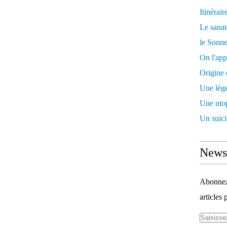
Itinérair
Le sanat
le Sonne
On l'app
Origine 
Une lége
Une utop
Un suici
Newsl
Abonnez-
articles 