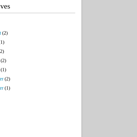
ives
t
(2)
1)
2)
(2)
(1)
er
(2)
er
(1)